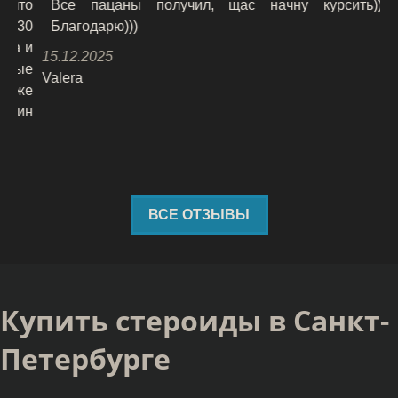
то
Все пацаны получил, щас начну курсить)))))
П
30
Благодарю)))
В
 и
о
15.12.2025
ые
К
Valera
же
03
ин
Ан
ВСЕ ОТЗЫВЫ
Купить стероиды в Санкт-
Петербурге