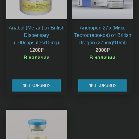
Anabol (Метан) от British
Andropen 275 (Микс
Dispensary
Тестостеронов) от British
(100capsules\10mg)
Dragon (275mg\10ml)
1200
₽
2000
₽
В наличии
В наличии
В КОРЗИНУ
В КОРЗИНУ