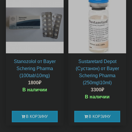
Stanozolol от Bayer
Sustaretard Depot
Schering Pharma
(Сустанон) от Bayer
(100tab\10mg)
Schering Pharma
1800
₽
(250mg\10ml)
В наличии
3300
₽
В наличии
В КОРЗИНУ
В КОРЗИНУ