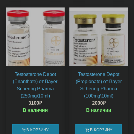
Testosterone Depot
Testosterone Depot
(Enanthate) от Bayer
(Propionate) от Bayer
Schering Pharma
Schering Pharma
(250mg\10ml)
(100mg\10ml)
3100
₽
2000
₽
В наличии
В наличии
В КОРЗИНУ
В КОРЗИНУ