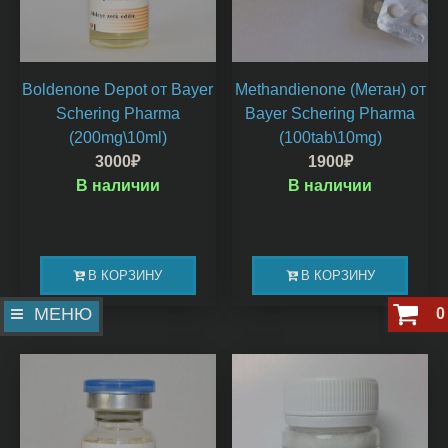
Boldenone Depot от Bayer
Methandienone (Метан) от
Schering Pharma
Bayer Schering Pharma
(200mg\10ml)
(100tab\10mg)
3000
₽
1900
₽
В наличии
В наличии
В КОРЗИНУ
В КОРЗИНУ
МЕНЮ
0