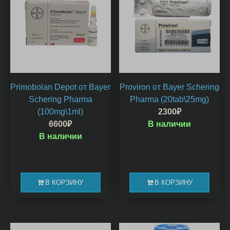
Primobolan Depot от Bayer
Proviron от Bayer Schering
Schering Pharma
Pharma (20tab\25mg)
(100mg\1ml)
2300
₽
6600
₽
В наличии
В наличии
В КОРЗИНУ
В КОРЗИНУ