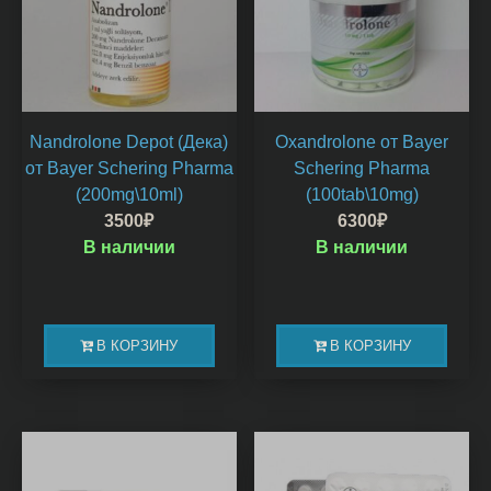
Nandrolone Depot (Дека)
Oxandrolone от Bayer
от Bayer Schering Pharma
Schering Pharma
(200mg\10ml)
(100tab\10mg)
3500
₽
6300
₽
В наличии
В наличии
В КОРЗИНУ
В КОРЗИНУ