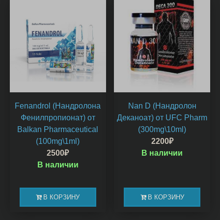
Fenandrol (Нандролона
Nan D (Нандролон
Фенилпропионат) от
Деканоат) от UFC Pharm
Balkan Pharmaceutical
(300mg\10ml)
(100mg\1ml)
2200
₽
2500
₽
В наличии
В наличии
В КОРЗИНУ
В КОРЗИНУ