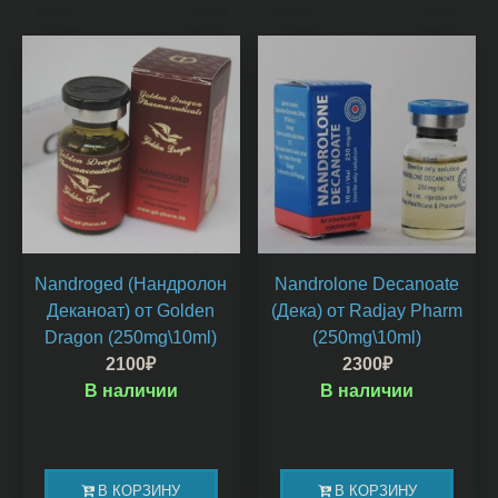
Nandroged (Нандролон
Nandrolone Decanoate
Деканоат) от Golden
(Дека) от Radjay Pharm
Dragon (250mg\10ml)
(250mg\10ml)
2100
₽
2300
₽
В наличии
В наличии
В КОРЗИНУ
В КОРЗИНУ