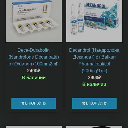
Deca-Durabolin
Decandrol (Нандролона
(Nandrolone Decanoate)
Деканоат) от Balkan
от Organon (100mg\2ml)
Pharmaceutical
2400
₽
(200mg\1ml)
В наличии
2900
₽
В наличии
В КОРЗИНУ
В КОРЗИНУ