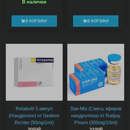
В наличии
В КОРЗИНУ
В КОРЗИНУ
Retabolil 5 ампул
Star-Mix (Смесь эфиров
(Нандролон) от Gedeon
нандролона) от Radjay
Richter (50mg\1ml)
Pharm (300mg\10ml)
2050
₽
3100
₽