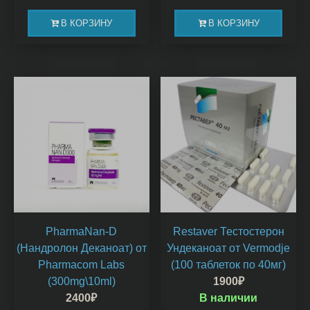
В КОРЗИНУ
В КОРЗИНУ
PharmaNan-D
Restaver Тестостерон
(Нандролон Деканоат) от
Ундеканоат от Vermodje
Pharmacom Labs
(100 таблеток по 40мг)
(300mg\10ml)
1900
₽
2400
₽
В наличии